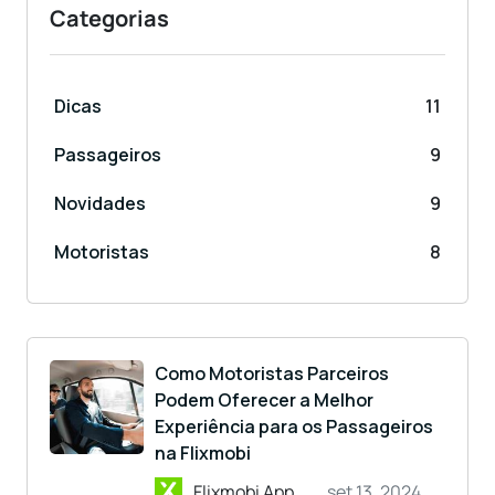
Categorias
Dicas
11
Passageiros
9
Novidades
9
Motoristas
8
Como Motoristas Parceiros
Podem Oferecer a Melhor
Experiência para os Passageiros
na Flixmobi
Flixmobi App
set 13, 2024